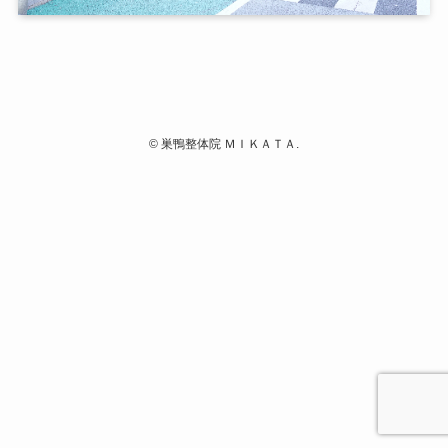
©
巣鴨整体院 ＭＩＫＡＴＡ.