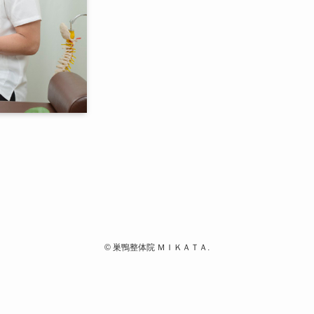
©
巣鴨整体院 ＭＩＫＡＴＡ.