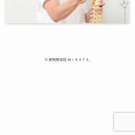
©
巣鴨整体院 ＭＩＫＡＴＡ.